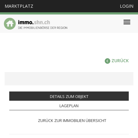
MARKTPLATZ
LOGIN
Togg
navig
ZURÜCK
DETAILS ZUM OBJEKT
LAGEPLAN
ZURÜCK ZUR IMMOBILIEN ÜBERSICHT