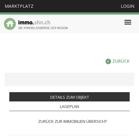
MARKTPLATZ
LOGIN
Togg
navig
ZURÜCK
DETAILS ZUM OBJEKT
LAGEPLAN
ZURÜCK ZUR IMMOBILIEN ÜBERSICHT